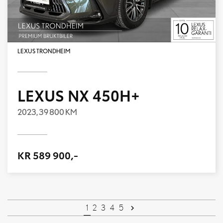
LEXUS TRONDHEIM
LEXUS NX 450H+
2023,
39 800 KM
KR 589 900,-
1
2
3
4
5
keyboard_arrow_right