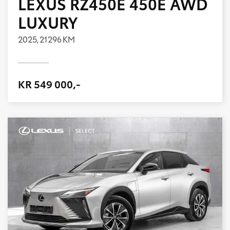
LEXUS RZ450E 450E AWD
LUXURY
2025,
21 296 KM
KR 549 000,-