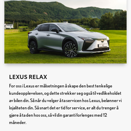
LEXUS RELAX
For oss i Lexus er målsetningen å skape den best tenkelige
kundeopplevelsen, og dette strekker seg også til vedlikeholdet
av bilen din. Så når du velger å ta servicen hos Lexus, belønner vi
lojaliteten din. Så snart det er tid for service, er alt du trenger å
gjøre å ta den hos oss, så vil din garanti forlenges med 12
måneder.